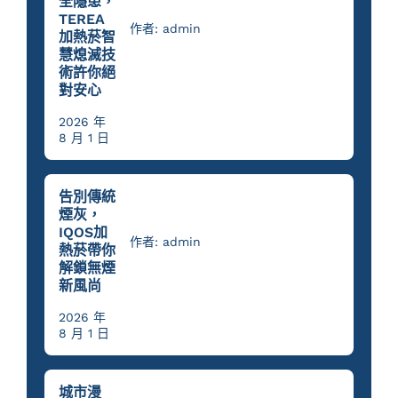
全隱患，
TEREA
作者: admin
加熱菸智
慧熄滅技
術許你絕
對安心
2026 年
8 月 1 日
告別傳統
煙灰，
IQOS加
作者: admin
熱菸帶你
解鎖無煙
新風尚
2026 年
8 月 1 日
城市漫