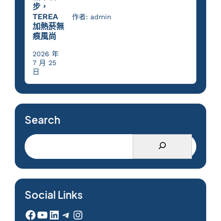
步，
TEREA
作者: admin
加熱菸無
痕風尚
2026 年
7 月 25
日
Search
Social Links
Facebook
YouTube
LinkedIn
Telegram
Instagram