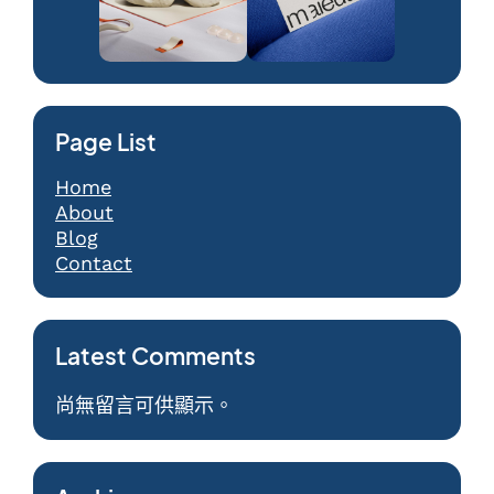
Page List
Home
About
Blog
Contact
Latest Comments
尚無留言可供顯示。