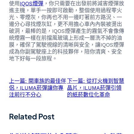
使用
IQOS煙彈
，你只需要在出發前將減害煙彈放
進主機，單手一按即可啟動，整個使用過程零火
光、零煙灰，你再也不用一邊盯著前方路況、一
邊分心尋找煙灰缸，更不用擔心車內內裝被燙出
破洞，最棒的是，IQOS煙彈產生的霧氣不會像傳
統煙霧一樣在前擋風玻璃上形成一層洗不掉的油
膜，確保了駕駛視線的清晰與安全，讓IQOS煙彈
成為你副駕駛座上的科技夥伴，陪你清爽、安全
地下好每一段旅程。
上一篇:
開車族的最佳伴
下一篇:
從打火機到智慧
侶，ILUMA菸彈讓你專
晶片，ILUMA菸彈引領
注前行不分心
的紙菸數位化革命
Related Post